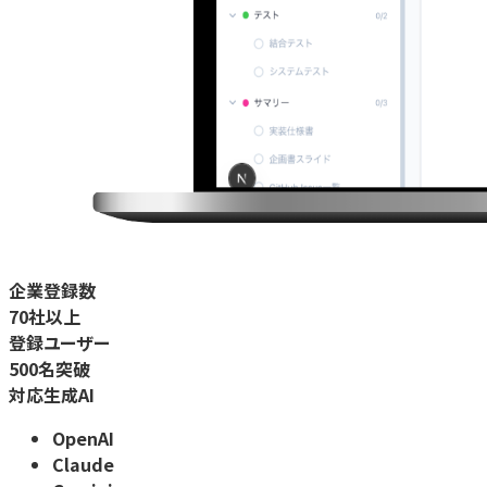
企業登録数
70
社以上
登録ユーザー
500
名突破
対応生成AI
OpenAI
Claude