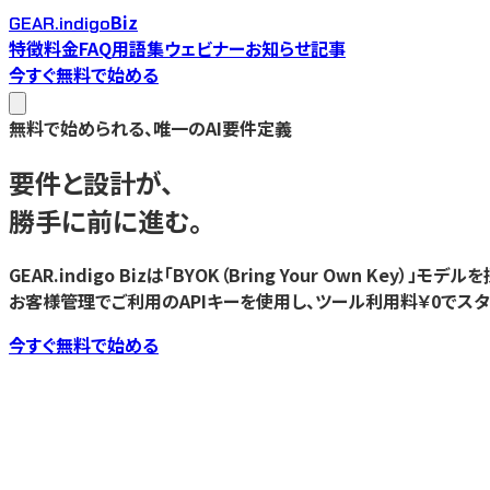
Biz
GEAR.indigo
特徴
料金
FAQ
用語集
ウェビナー
お知らせ
記事
今すぐ無料で始める
無料で始められる、唯一のAI要件定義
要件と設計が、
勝手に前に進む。
GEAR.indigo Bizは「BYOK（Bring Your Own Key）」モデル
お客様管理でご利用のAPIキーを使用し、ツール利用料￥0でスタ
今すぐ無料で始める