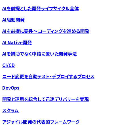
AIを前提とした開発ライフサイクル全体
AI駆動開発
AIを前提に要件〜コーディングを進める開発
AI Native開発
AIを補助でなく中核に置いた開発手法
CI/CD
コード変更を自動テスト・デプロイするプロセス
DevOps
開発と運用を統合して迅速デリバリーを実現
スクラム
アジャイル開発の代表的フレームワーク