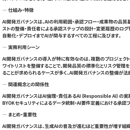
— 仕組み・特徴
AI開発ガバナンスは、AIの利用範囲・承認フロー・成果物の品
ストの整備・責任者による承認ステップの設計・変更履歴のログ管
自動化・デプロイまでAIが関与するすべての工程に及びます。
— 実務利用シーン
AI開発ガバナンスの導入が特に有効なのは、複数のプロジェクト
ワイトリストを整備することで、開発品質の標準化とリスク管理を
ることが求められるケースが多く、AI開発ガバナンスの整備が法
— 関連概念との関係性
AI開発ガバナンスはAI倫理・責任あるAI（Responsible
BYOKセキュリティによるデータ統制・AI要件定義における承認フ
— まとめ・重要性
AI開発ガバナンスは、生成AIの普及が進むほど重要性が増す組織