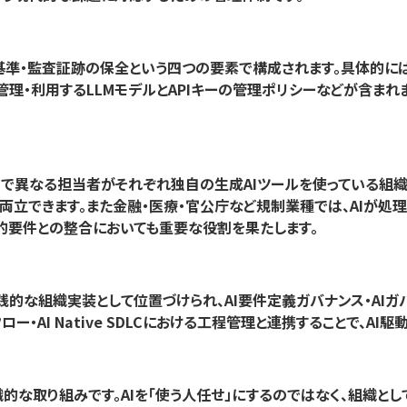
質基準・監査証跡の保全という四つの要素で構成されます。具体的に
理・利用するLLMモデルとAPIキーの管理ポリシーなどが含まれ
で異なる担当者がそれぞれ独自の生成AIツールを使っている組織
両立できます。また金融・医療・官公庁など規制業種では、AIが
的要件との整合においても重要な役割を果たします。
 AI）の実践的な組織実装として位置づけられ、AI要件定義ガバナンス
ロー・AI Native SDLCにおける工程管理と連携することで、
的な取り組みです。AIを「使う人任せ」にするのではなく、組織とし