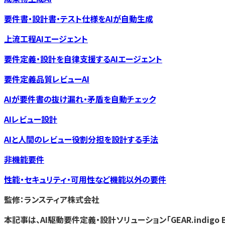
要件書・設計書・テスト仕様をAIが自動生成
上流工程AIエージェント
要件定義・設計を自律支援するAIエージェント
要件定義品質レビューAI
AIが要件書の抜け漏れ・矛盾を自動チェック
AIレビュー設計
AIと人間のレビュー役割分担を設計する手法
非機能要件
性能・セキュリティ・可用性など機能以外の要件
監修：ランスティア株式会社
本記事は、AI駆動要件定義・設計ソリューション「GEAR.indigo