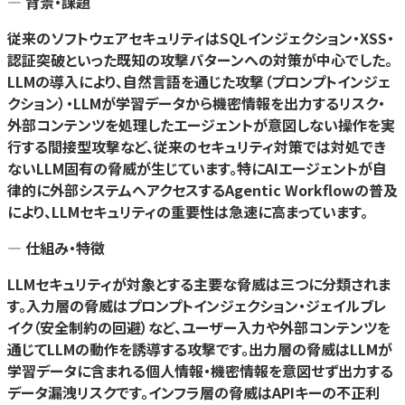
— 背景・課題
従来のソフトウェアセキュリティはSQLインジェクション・XSS・
認証突破といった既知の攻撃パターンへの対策が中心でした。
LLMの導入により、自然言語を通じた攻撃（プロンプトインジェ
クション）・LLMが学習データから機密情報を出力するリスク・
外部コンテンツを処理したエージェントが意図しない操作を実
行する間接型攻撃など、従来のセキュリティ対策では対処でき
ないLLM固有の脅威が生じています。特にAIエージェントが自
律的に外部システムへアクセスするAgentic Workflowの普及
により、LLMセキュリティの重要性は急速に高まっています。
— 仕組み・特徴
LLMセキュリティが対象とする主要な脅威は三つに分類されま
す。入力層の脅威はプロンプトインジェクション・ジェイルブレ
イク（安全制約の回避）など、ユーザー入力や外部コンテンツを
通じてLLMの動作を誘導する攻撃です。出力層の脅威はLLMが
学習データに含まれる個人情報・機密情報を意図せず出力する
データ漏洩リスクです。インフラ層の脅威はAPIキーの不正利