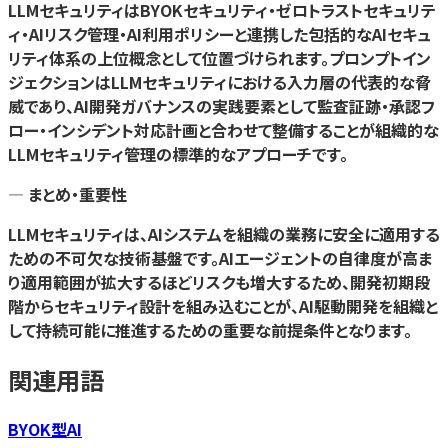
LLMセキュリティはBYOKセキュリティ・ゼロトラストセキュリテ
ィ・AIリスク管理・AI利用ポリシーと連携した包括的なAIセキュ
リティ体系の上位概念として位置づけられます。プロンプトイン
ジェクションはLLMセキュリティにおける入力層の代表的な脅
威であり、AI開発ガバナンスの実践要素として監査証跡・承認フ
ロー・インシデント対応計画と合わせて整備することが組織的な
LLMセキュリティ管理の標準的なアプローチです。
— まとめ・重要性
LLMセキュリティは、AIシステムを組織の業務に安全に適用する
ための不可欠な技術基盤です。AIエージェントの自律度が高ま
り適用範囲が拡大するほどリスクも増大するため、開発初期段
階からセキュリティ設計を組み込むことが、AI駆動開発を組織と
して持続可能に推進するための重要な前提条件となります。
関連用語
BYOK型AI