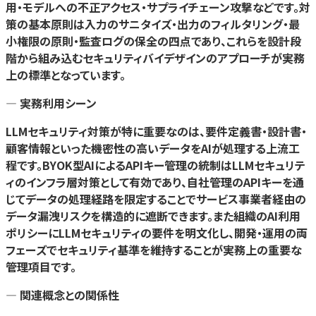
用・モデルへの不正アクセス・サプライチェーン攻撃などです。対
策の基本原則は入力のサニタイズ・出力のフィルタリング・最
小権限の原則・監査ログの保全の四点であり、これらを設計段
階から組み込むセキュリティバイデザインのアプローチが実務
上の標準となっています。
— 実務利用シーン
LLMセキュリティ対策が特に重要なのは、要件定義書・設計書・
顧客情報といった機密性の高いデータをAIが処理する上流工
程です。BYOK型AIによるAPIキー管理の統制はLLMセキュリテ
ィのインフラ層対策として有効であり、自社管理のAPIキーを通
じてデータの処理経路を限定することでサービス事業者経由の
データ漏洩リスクを構造的に遮断できます。また組織のAI利用
ポリシーにLLMセキュリティの要件を明文化し、開発・運用の両
フェーズでセキュリティ基準を維持することが実務上の重要な
管理項目です。
— 関連概念との関係性