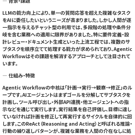
— 背景・課題
LLMの能力向上により、単一の質問応答を超えた複雑なタスク
をAIに委任したいというニーズが高まりました。しかし人間が逐
一指示を与えるチャット型の利用では、多段階の処理や条件分
岐を含む業務への適用に限界がありました。特に要件定義・設
計レビュー・ドキュメント生成といった上流工程では、複数のサ
ブタスクを順序立てて処理する能力が求められており、Agentic
Workflowはその課題を解消するアプローチとして注目されて
います。
— 仕組み・特徴
Agentic Workflowの中核は「計画→実行→観察→修正」のル
ープです。AIエージェントはまずゴールを分解してサブタスクを
計画し、ツール呼び出し・外部API連携・他エージェントへの指
示などを通じて実行します。実行結果を自己評価し、目標に達し
ていなければ計画を修正して再実行するサイクルを自律的に回
します。このReAct（Reasoning and Acting）と呼ばれる推論・
行動の繰り返しパターンが、複雑な業務を人間の介在なしに処