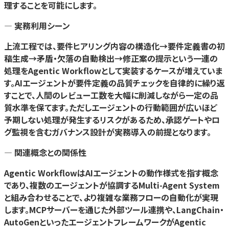
理することを可能にします。
— 実務利用シーン
上流工程では、要件ヒアリング内容の構造化→要件定義書の初
稿生成→矛盾・欠落の自動検出→修正案の提示という一連の
処理をAgentic Workflowとして実装するケースが増えていま
す。AIエージェントが要件定義の品質チェックを自律的に繰り返
すことで、人間のレビュー工数を大幅に削減しながら一定の品
質水準を保てます。ただしエージェントの行動範囲が広いほど
予期しない処理が発生するリスクがあるため、承認ゲートやロ
グ監視を含むガバナンス設計が実務導入の前提となります。
— 関連概念との関係性
Agentic WorkflowはAIエージェントの動作様式を指す概念
であり、複数のエージェントが協調するMulti-Agent System
と組み合わせることで、より複雑な業務フローの自動化が実現
します。MCPサーバーを通じた外部ツール連携や、LangChain・
AutoGenといったエージェントフレームワークがAgentic