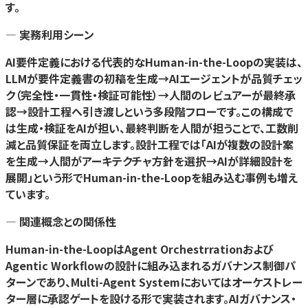
す。
— 実務利用シーン
AI要件定義における代表的なHuman-in-the-Loopの実装は、
LLMが要件定義書の初稿を生成→AIエージェントが品質チェッ
ク（完全性・一貫性・検証可能性）→人間のレビュアーが最終承
認→設計工程へ引き渡しという多段階フローです。この構成で
は生成・検証をAIが担い、最終判断を人間が担うことで、工数削
減と品質保証を両立します。設計工程では「AIが複数の設計案
を生成→人間がアーキテクチャ方針を選択→AIが詳細設計を
展開」という形でHuman-in-the-Loopを組み込む事例も増え
ています。
— 関連概念との関係性
Human-in-the-LoopはAgent Orchestrrationおよび
Agentic Workflowの設計に組み込まれるガバナンス制御パ
ターンであり、Multi-Agent Systemにおいてはオーケストレー
ター層に承認ゲートを設ける形で実装されます。AIガバナンス・