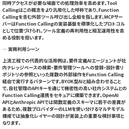
同時アクセスが必要な場面での処理効率を高めます。Tool
Callingはこの概念をより汎用化した呼称であり、Function
Callingを含む外部ツール呼び出し全般を指します。MCPサー
バーはFunction Callingの実装基盤を標準化したプロトコル
として位置づけられ、ツール定義の再利用性と相互運用性を高
める役割を担います。
— 実務利用シーン
上流工程での代表的な活用例は、要件定義AIエージェントが社
内ナレッジベースの検索・要件管理ツールへの登録・設計書リ
ポジトリの参照といった複数の外部操作をFunction Calling
経由で実行するパターンです。BYOK型AIと組み合わせること
で、自社管理のAPIキーを通じて機密性の高い社内システムとの
Function Calling連携をセキュアに構築できます。OpenAI
APIとAnthropic APIでは関数定義のスキーマに若干の差異が
あるため、複数プロバイダーのLLMを使い分けるマルチモデル
構成では抽象化レイヤーの設計が実装上の重要な検討事項と
なります。