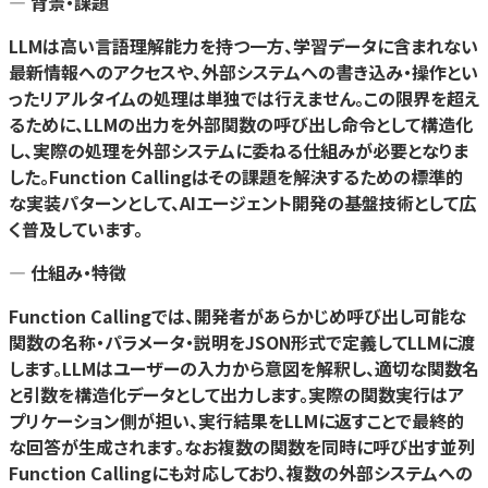
— 背景・課題
LLMは高い言語理解能力を持つ一方、学習データに含まれない
最新情報へのアクセスや、外部システムへの書き込み・操作とい
ったリアルタイムの処理は単独では行えません。この限界を超え
るために、LLMの出力を外部関数の呼び出し命令として構造化
し、実際の処理を外部システムに委ねる仕組みが必要となりま
した。Function Callingはその課題を解決するための標準的
な実装パターンとして、AIエージェント開発の基盤技術として広
く普及しています。
— 仕組み・特徴
Function Callingでは、開発者があらかじめ呼び出し可能な
関数の名称・パラメータ・説明をJSON形式で定義してLLMに渡
します。LLMはユーザーの入力から意図を解釈し、適切な関数名
と引数を構造化データとして出力します。実際の関数実行はア
プリケーション側が担い、実行結果をLLMに返すことで最終的
な回答が生成されます。なお複数の関数を同時に呼び出す並列
Function Callingにも対応しており、複数の外部システムへの