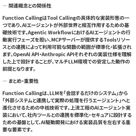
— 関連概念との関係性
Function CallingはTool Callingの具体的な実装形態の一
つであり、AIエージェントが外部世界と相互作用するための基
礎技術です。Agentic WorkflowにおけるAIエージェントの行
動実行フェーズを担い、MCPサーバーが提供するToolsリソー
スとの連携によって利用可能な関数の範囲が標準化・拡張され
ます。OpenAI API・Anthropic APIそれぞれの実装仕様を理解
した上で設計することが、マルチLLM環境での安定した動作の
前提となります。
— まとめ・重要性
Function Callingは、LLMを「会話するだけのシステム」から
「外部システムと連携して実際の処理を行うエージェント」へと
進化させるための中核技術です。上流工程のAIエージェント実
装において、社内ツールとの連携を標準化・セキュアに設計する
ための基盤として、AI駆動開発における実装品質を左右する重
要な要素です。